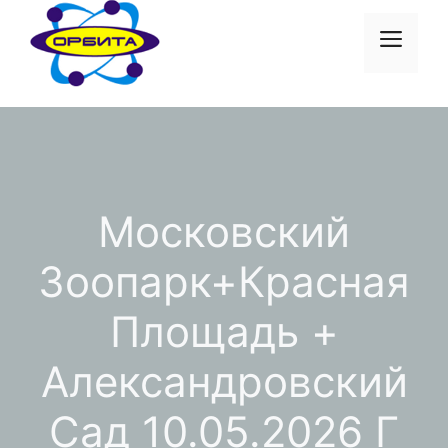
Перейти
к
Меню
содержимому
Московский
Зоопарк+Красная
Площадь +
Александровский
Сад 10.05.2026 Г