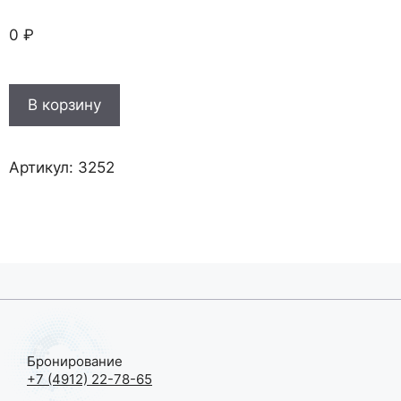
0
₽
Количество
В корзину
товара
Московский
зоопарк+Красная
Артикул:
3252
площадь
+
Александровский
сад
10.05.2026
г
Бронирование
+7 (4912) 22-78-65