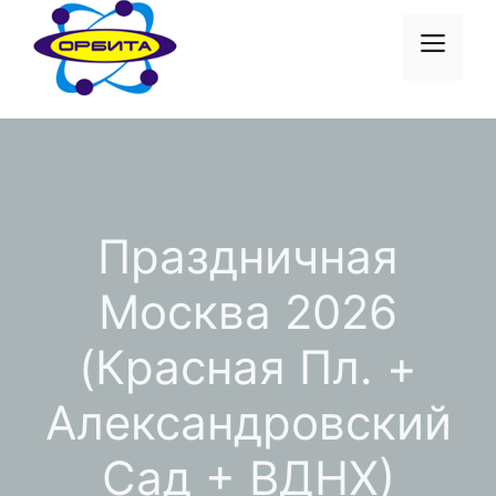
Перейти
к
Меню
содержимому
Праздничная
Москва 2026
(Красная Пл. +
Александровский
Сад + ВДНХ)