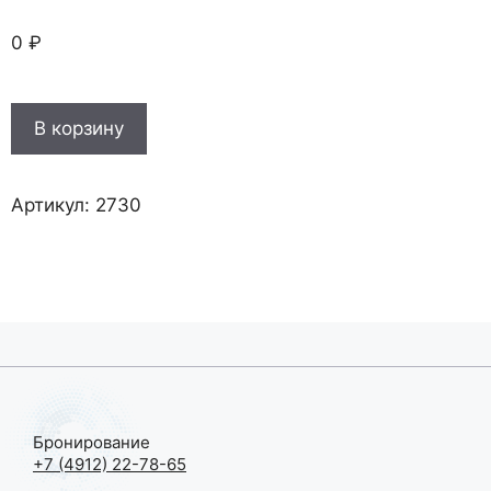
0
₽
Количество
В корзину
товара
“Принцесса
цирка”
Артикул:
2730
Московский
театр
Мюзикла
29
марта
2025
года
Бронирование
+7 (4912) 22-78-65