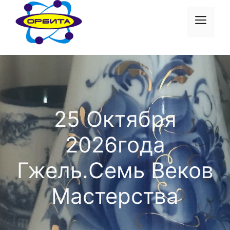
Перейти
к
Меню
содержимому
25 Октября
2026года
Гжель.Семь Веков
Мастерства