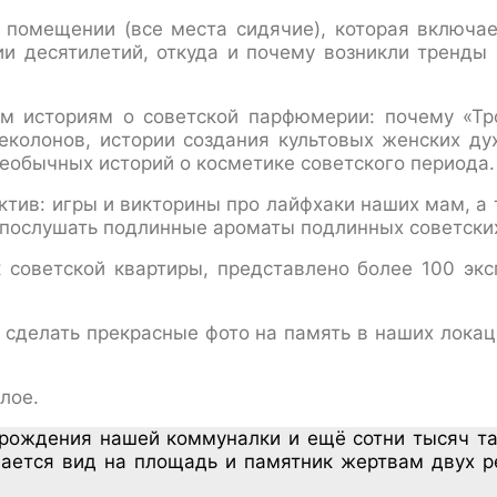
 помещении (все места сидячие), которая включае
 десятилетий, откуда и почему возникли тренды 
 историям о советской парфюмерии: почему «Тро
еколонов, истории создания культовых женских д
еобычных историй о косметике советского периода.
ктив: игры и викторины про лайфхаки наших мам, а 
 послушать подлинные ароматы подлинных советских
к советской квартиры, представлено более 100 экс
 сделать прекрасные фото на память в наших локац
лое.
 рождения нашей коммуналки и ещё сотни тысяч т
ается вид на площадь и памятник жертвам двух р