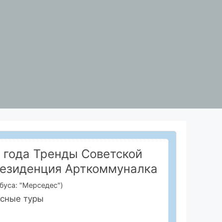
 года Тренды Советской
резиденция Арткоммуналка
обуса: "Мерседес")
усные туры