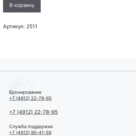
Количество
В корзину
товара
Третьяковская
галерея
Артикул:
2511
+
Красная
площадь
Бронирование
+7 (4912) 22-78-65
+7 (4912) 22-78-95
Служба поддержки
+7 (4912) 90-41-59